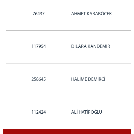
2023 yılı Raporu
2024 yılı Raporu
76437
AHMET KARABÖCEK
2025 yılı Raporu
BAŞSAVCILIK
Cumhuriyet Başsavcısı
117954
DİLARA KANDEMİR
Cumhuriyet Savcıları
Yazı İşleri Müdürlüğü
İdari İşler Müdürlüğü
Bilgi İşlem Şefliği
258645
HALİME DEMİRCİ
MAHKEMELER
Adalet Komisyon Başkanlığı
Ceza Mahkemeleri
1.Ağır Ceza Mahkemesi
112424
ALİ HATİPOĞLU
2.Ağır Ceza Mahkemesi
1.Asliye Ceza Mahkemesi
2.Asliye Ceza Mahkemesi