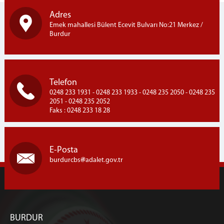
3.Asliye Ceza Mahkemesi
Adres
Emek mahallesi Bülent Ecevit Bulvarı No:21 Merkez /
4.Asliye Ceza Mahkemesi
Burdur
İcra Ceza Mahkemesi
İnfaz Hakimliği
Sulh Ceza Hakimliği
Telefon
Hukuk Mahkemeleri
0248 233 1931 - 0248 233 1933 - 0248 235 2050 - 0248 235
1.Asliye Hukuk Mahkemesi
2051 - 0248 235 2052
Faks : 0248 233 18 28
2.Asliye Hukuk Mahkemesi
3.Asliye Hukuk Mahkemesi
İş Mahkemesi
E-Posta
Aile Mahkemesi
burdurcbs
adalet.gov.tr
1.Sulh Hukuk Mahkemesi
2.Sulh Hukuk Mahkemesi
İcra Hukuk Mahkemesi
Kadastro Mahkemesi
BURDUR
1. ve 2.Sulh Hukuk Mahkemesi Satış Memurluğu