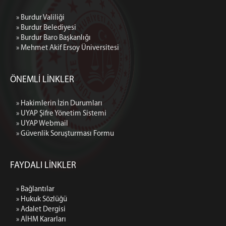
Arabuluculuk Büro
» Burdur Valiliği
Mahkeme/Savcılık Önbüro
» Burdur Belediyesi
» Burdur Baro Başkanlığı
Hakimlerin İzin Durumları
» Mehmet Akif Ersoy Üniversitesi
BİRİMLER
Burdur E Tipi CİK Müdürlüğü
ÖNEMLİ LİNKLER
Denetimli Serbestlik Müdürlüğü
Adli Destek ve Mağdur Hizmetleri Müdürlüğü
» Hakimlerin İzin Durumları
» UYAP Şifre Yönetim Sistemi
Adli Tıp Şube Müdürlüğü
» UYAP Webmail
İcra Müdürlüğü
» Güvenlik Soruşturması Formu
Seçim Müdürlüğü
Adli Sicil Şefliği
FAYDALI LİNKLER
MÜLHAKATLAR
» Bağlantılar
Bucak Adliyesi
» Hukuk Sözlüğü
Gölhisar Adliyesi
» Adalet Dergisi
» AİHM Kararları
Tefenni Adliyesi