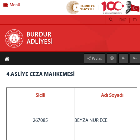
Menü
ENG
TR
BURDUR ADLİYESİ
BURDUR
ADLİYESİ
ANASAYFA
A-
A+
Paylaş
ADLİYEMİZ
Merkez ve Mülhakat Birim Müdürleri
4.ASLİYE CEZA MAHKEMESİ
Adliye Tanıtım
Lojman Bilgileri
Sicili
Adı Soyadı
Faaliyet Raporları
2019 yılı Raporu
2020 yılı Raporu
267085
BEYZA NUR ECE
2021 yılı Raporu
2022 yılı Raporu