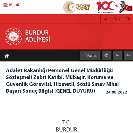
Menü
ENG
TR
BURDUR ADLİYESİ
BURDUR
ADLİYESİ
ANASAYFA
A-
A+
Paylaş
ADLİYEMİZ
Merkez ve Mülhakat Birim Müdürleri
Adalet Bakanlığı Personel Genel Müdürlüğü
Sözleşmeli Zabıt Katibi, Mübaşir, Koruma ve
Adliye Tanıtım
Güvenlik Görevlisi, Hizmetli, Sözlü Sınav Nihai
Lojman Bilgileri
Başarı Sonuç Bilgisi (GENEL DUYURU)
24.08.2022
Faaliyet Raporları
2019 yılı Raporu
2020 yılı Raporu
2021 yılı Raporu
T.C.
2022 yılı Raporu
BURDUR