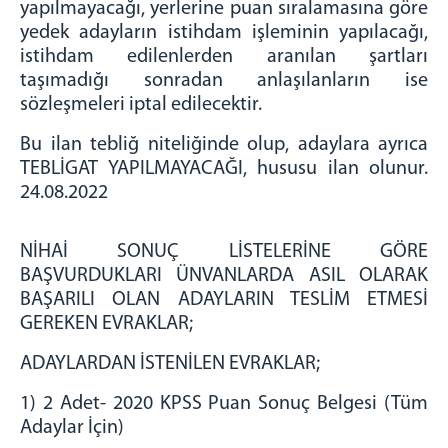
yapılmayacağı, yerlerine puan sıralamasına göre
Yeşilova Adliyesi
yedek adayların istihdam işleminin yapılacağı,
İLETİŞİM
istihdam edilenlerden aranılan şartları
taşımadığı sonradan anlaşılanların ise
İletişim Formu
sözleşmeleri iptal edilecektir.
Bu ilan tebliğ niteliğinde olup, adaylara ayrıca
TEBLİGAT YAPILMAYACAĞI, hususu ilan olunur.
24.08.2022
NİHAİ SONUÇ LİSTELERİNE GÖRE
BAŞVURDUKLARI ÜNVANLARDA ASIL OLARAK
BAŞARILI OLAN ADAYLARIN TESLİM ETMESİ
GEREKEN EVRAKLAR;
ADAYLARDAN İSTENİLEN EVRAKLAR;
1) 2 Adet- 2020 KPSS Puan Sonuç Belgesi (Tüm
Adaylar İçin)