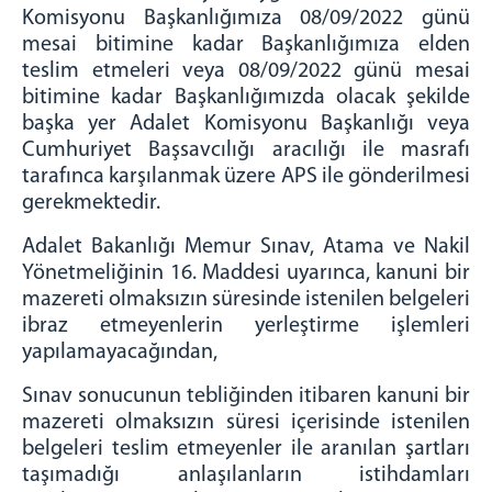
Komisyonu Başkanlığımıza 08/09/2022 günü
Arabuluculuk Büro
mesai bitimine kadar Başkanlığımıza elden
Mahkeme/Savcılık Önbüro
teslim etmeleri veya 08/09/2022 günü mesai
Hakimlerin İzin Durumları
bitimine kadar Başkanlığımızda olacak şekilde
başka yer Adalet Komisyonu Başkanlığı veya
BİRİMLER
Cumhuriyet Başsavcılığı aracılığı ile masrafı
Burdur E Tipi CİK Müdürlüğü
tarafınca karşılanmak üzere APS ile gönderilmesi
Denetimli Serbestlik Müdürlüğü
gerekmektedir.
Adli Destek ve Mağdur Hizmetleri Müdürlüğü
Adalet Bakanlığı Memur Sınav, Atama ve Nakil
Adli Tıp Şube Müdürlüğü
Yönetmeliğinin 16. Maddesi uyarınca, kanuni bir
İcra Müdürlüğü
mazereti olmaksızın süresinde istenilen belgeleri
Seçim Müdürlüğü
ibraz etmeyenlerin yerleştirme işlemleri
Adli Sicil Şefliği
yapılamayacağından,
MÜLHAKATLAR
Sınav sonucunun tebliğinden itibaren kanuni bir
Bucak Adliyesi
mazereti olmaksızın süresi içerisinde istenilen
belgeleri teslim etmeyenler ile aranılan şartları
Gölhisar Adliyesi
taşımadığı anlaşılanların istihdamları
Tefenni Adliyesi