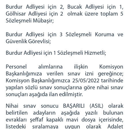
Burdur Adliyesi için 2, Bucak Adliyesi için 1,
3.Asliye Ceza Mahkemesi
Gölhisar Adliyesi için 2 olmak üzere toplam 5
4.Asliye Ceza Mahkemesi
Sözleşmeli Mübaşir;
İcra Ceza Mahkemesi
İnfaz Hakimliği
Burdur Adliyesi için 3 Sözleşmeli Koruma ve
Sulh Ceza Hakimliği
Güvenlik Görevlisi;
Hukuk Mahkemeleri
Burdur Adliyesi için 1 Sözleşmeli Hizmetli;
1.Asliye Hukuk Mahkemesi
2.Asliye Hukuk Mahkemesi
Personel alımlarına ilişkin Komisyon
3.Asliye Hukuk Mahkemesi
Başkanlığımıza verilen sınav izni gereğince;
Komisyon Başkanlığımızca 25/05/2022 tarihinde
İş Mahkemesi
yapılan sözlü sınav sonuçlarına göre nihai sınav
Aile Mahkemesi
sonuçları aşağıda ilan edilmiştir.
1.Sulh Hukuk Mahkemesi
2.Sulh Hukuk Mahkemesi
Nihai sınav sonucu BAŞARILI (ASIL) olarak
belirtilen adayların aşağıda yazılı bulunan
İcra Hukuk Mahkemesi
evrakları şeffaf kapaklı mavi dosya içerisinde,
Kadastro Mahkemesi
listedeki sıralamaya uygun olarak Adalet
1. ve 2.Sulh Hukuk Mahkemesi Satış Memurluğu