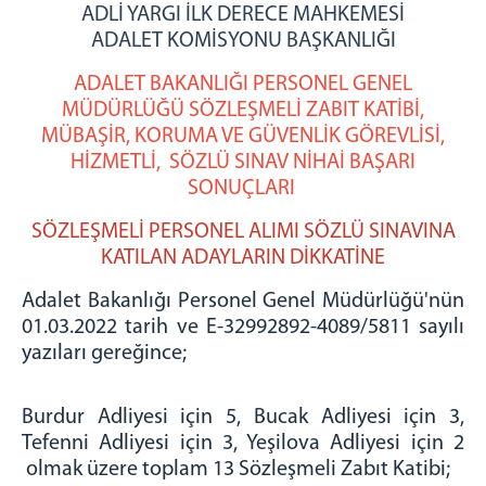
2023 yılı Raporu
ADLİ YARGI İLK DERECE MAHKEMESİ
ADALET KOMİSYONU BAŞKANLIĞI
2024 yılı Raporu
2025 yılı Raporu
ADALET BAKANLIĞI PERSONEL GENEL
BAŞSAVCILIK
MÜDÜRLÜĞÜ SÖZLEŞMELİ ZABIT KATİBİ,
MÜBAŞİR, KORUMA VE GÜVENLİK GÖREVLİSİ,
Cumhuriyet Başsavcısı
HİZMETLİ, SÖZLÜ SINAV NİHAİ BAŞARI
Cumhuriyet Savcıları
SONUÇLARI
Yazı İşleri Müdürlüğü
SÖZLEŞMELİ PERSONEL ALIMI SÖZLÜ SINAVINA
İdari İşler Müdürlüğü
KATILAN ADAYLARIN DİKKATİNE
Bilgi İşlem Şefliği
Adalet Bakanlığı Personel Genel Müdürlüğü'nün
MAHKEMELER
01.03.2022 tarih ve E-32992892-4089/5811 sayılı
Adalet Komisyon Başkanlığı
yazıları gereğince;
Ceza Mahkemeleri
1.Ağır Ceza Mahkemesi
Burdur Adliyesi için 5, Bucak Adliyesi için 3,
2.Ağır Ceza Mahkemesi
Tefenni Adliyesi için 3, Yeşilova Adliyesi için 2
1.Asliye Ceza Mahkemesi
olmak üzere toplam 13 Sözleşmeli Zabıt Katibi;
2.Asliye Ceza Mahkemesi