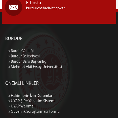
E-Posta
burdurcbs
adalet.gov.tr
BURDUR
» Burdur Valiliği
» Burdur Belediyesi
» Burdur Baro Başkanlığı
» Mehmet Akif Ersoy Üniversitesi
ÖNEMLİ LİNKLER
» Hakimlerin İzin Durumları
» UYAP Şifre Yönetim Sistemi
» UYAP Webmail
» Güvenlik Soruşturması Formu