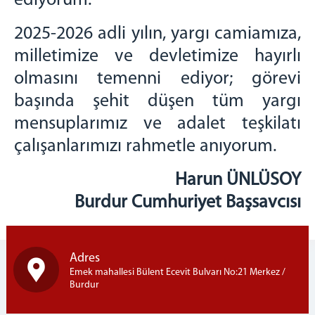
ediyorum.
3.Asliye Ceza Mahkemesi
2025-2026 adli yılın, yargı camiamıza,
4.Asliye Ceza Mahkemesi
milletimize ve devletimize hayırlı
İcra Ceza Mahkemesi
olmasını temenni ediyor; görevi
İnfaz Hakimliği
başında şehit düşen tüm yargı
Sulh Ceza Hakimliği
Hukuk Mahkemeleri
mensuplarımız ve adalet teşkilatı
1.Asliye Hukuk Mahkemesi
çalışanlarımızı rahmetle anıyorum.
2.Asliye Hukuk Mahkemesi
3.Asliye Hukuk Mahkemesi
Harun ÜNLÜSOY
İş Mahkemesi
Burdur Cumhuriyet Başsavcısı
Aile Mahkemesi
1.Sulh Hukuk Mahkemesi
2.Sulh Hukuk Mahkemesi
Adres
Emek mahallesi Bülent Ecevit Bulvarı No:21 Merkez /
İcra Hukuk Mahkemesi
Burdur
Kadastro Mahkemesi
1. ve 2.Sulh Hukuk Mahkemesi Satış Memurluğu