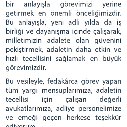
bir anlayışla görevimizi yerine
2023 yılı Raporu
2024 yılı Raporu
getirmek en önemli önceliğimizdir.
2025 yılı Raporu
Bu anlayışla, yeni adli yılda da iş
BAŞSAVCILIK
birliği ve dayanışma içinde çalışarak,
Cumhuriyet Başsavcısı
milletimizin adalete olan güvenini
Cumhuriyet Savcıları
pekiştirmek, adaletin daha etkin ve
Yazı İşleri Müdürlüğü
hızlı tecellisini sağlamak en büyük
İdari İşler Müdürlüğü
görevimizdir.
Bilgi İşlem Şefliği
MAHKEMELER
Bu vesileyle, fedakârca görev yapan
Adalet Komisyon Başkanlığı
tüm yargı mensuplarımıza, adaletin
Ceza Mahkemeleri
tecellisi için çalışan değerli
1.Ağır Ceza Mahkemesi
avukatlarımıza, adliye personelimize
2.Ağır Ceza Mahkemesi
ve emeği geçen herkese teşekkür
1.Asliye Ceza Mahkemesi
2.Asliye Ceza Mahkemesi