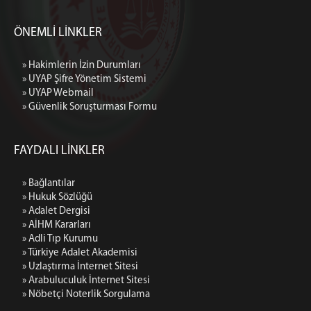
Yeşilova Adliyesi
ÖNEMLİ LİNKLER
İLETİŞİM
İletişim Formu
» Hakimlerin İzin Durumları
» UYAP Şifre Yönetim Sistemi
» UYAP Webmail
» Güvenlik Soruşturması Formu
FAYDALI LİNKLER
» Bağlantılar
» Hukuk Sözlüğü
» Adalet Dergisi
» AİHM Kararları
» Adli Tıp Kurumu
» Türkiye Adalet Akademisi
» Uzlaştırma İnternet Sitesi
» Arabuluculuk İnternet Sitesi
» Nöbetçi Noterlik Sorgulama