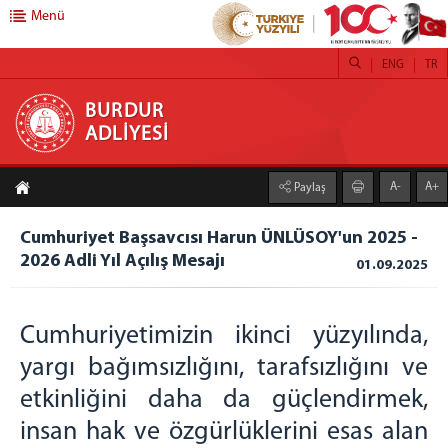
Menü
ENG
TR
BURDUR ADLİYESİ
BURDUR
ADLİYESİ
ANASAYFA
A-
A+
Paylaş
ADLİYEMİZ
Merkez ve Mülhakat Birim Müdürleri
Cumhuriyet Başsavcısı Harun ÜNLÜSOY'un 2025 -
2026 Adli Yıl Açılış Mesajı
Adliye Tanıtım
01.09.2025
Lojman Bilgileri
Faaliyet Raporları
Cumhuriyetimizin ikinci yüzyılında,
2019 yılı Raporu
yargı bağımsızlığını, tarafsızlığını ve
2020 yılı Raporu
etkinliğini daha da güçlendirmek,
2021 yılı Raporu
insan hak ve özgürlüklerini esas alan
2022 yılı Raporu