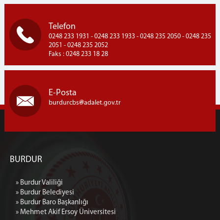
Arabuluculuk Büro
Telefon
Mahkeme/Savcılık Önbüro
0248 233 1931 - 0248 233 1933 - 0248 235 2050 - 0248 235
Hakimlerin İzin Durumları
2051 - 0248 235 2052
Faks : 0248 233 18 28
BİRİMLER
Burdur E Tipi CİK Müdürlüğü
Denetimli Serbestlik Müdürlüğü
E-Posta
Adli Destek ve Mağdur Hizmetleri Müdürlüğü
burdurcbs
adalet.gov.tr
Adli Tıp Şube Müdürlüğü
İcra Müdürlüğü
Seçim Müdürlüğü
Adli Sicil Şefliği
BURDUR
MÜLHAKATLAR
» Burdur Valiliği
Bucak Adliyesi
» Burdur Belediyesi
Gölhisar Adliyesi
» Burdur Baro Başkanlığı
» Mehmet Akif Ersoy Üniversitesi
Tefenni Adliyesi